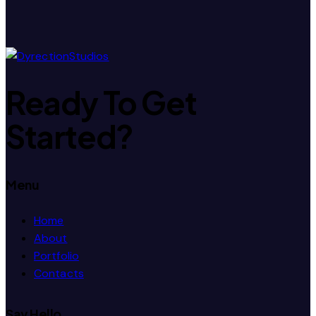
navigation
Ready To
Get
Started?
Menu
Home
About
Portfolio
Contacts
Say Hello